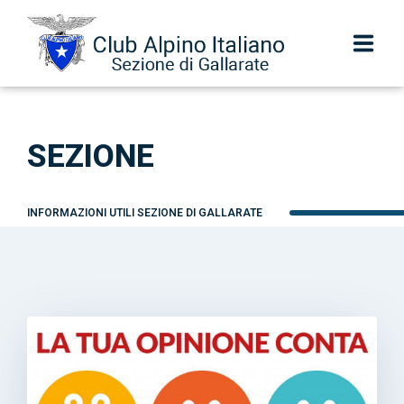
Sezione
SEZIONE
Centenario
Scuola di alpinismo Colibrì
INFORMAZIONI UTILI SEZIONE DI GALLARATE
Escursionismo
Scuola SIEL
Speleologia e Torrentismo
Alpinismo Giovanile