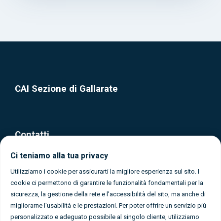
CAI Sezione di Gallarate
Contatti
Ci teniamo alla tua privacy
Via Olona, 37 - Gallarate (Varese)
0331 1080365
Utilizziamo i cookie per assicurarti la migliore esperienza sul sito. I
cookie ci permettono di garantire le funzionalità fondamentali per la
info@caigallarate.it
sicurezza, la gestione della rete e l'accessibilità del sito, ma anche di
migliorarne l'usabilità e le prestazioni. Per poter offrire un servizio più
personalizzato e adeguato possibile al singolo cliente, utilizziamo