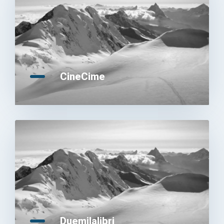
CineCime
Duemilalibri