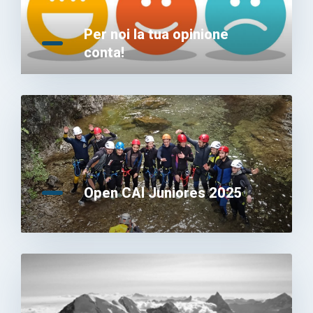
News
Per noi la tua opinione
conta!
Contatti
Open CAI Juniores 2025