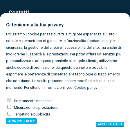
Contatti
Ci teniamo alla tua privacy
Via Olona, 37 - Gallarate (Varese)
0331 1080365
Utilizziamo i cookie per assicurarti la migliore esperienza sul sito. I
cookie ci permettono di garantire le funzionalità fondamentali per la
info@caigallarate.it
sicurezza, la gestione della rete e l'accessibilità del sito, ma anche di
migliorarne l'usabilità e le prestazioni. Per poter offrire un servizio più
personalizzato e adeguato possibile al singolo cliente, utilizziamo
anche cookie di profilazione: da questo pannello è possibile
esprimere le preferenze di consenso alle tecnologie di tracciamento
che adottiamo. Le scelte potranno essere modificate in qualsiasi
Seguici sui social
momento. Per ulteriori informazioni, vedi
Cookie policy
Strettamente necessari
Misurazione e prestazione
Targeting e pubblicità
SALVA
PREFERENZE
© 2019 CAI Sezione di Gallarate.
ACCETTA TUTTI