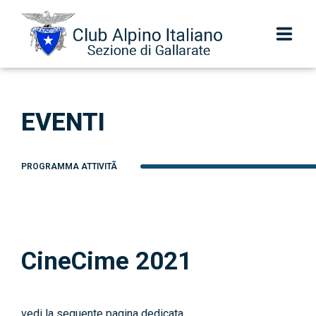
Sezione
EVENTI
Centenario
Scuola di alpinismo Colibrì
PROGRAMMA ATTIVITÃ
Escursionismo
Scuola SIEL
CineCime 2021
Speleologia e Torrentismo
Alpinismo Giovanile
vedi la seguente pagina dedicata