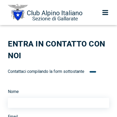
Sezione
ENTRA IN CONTATTO CON
Centenario
NOI
Scuola di alpinismo Colibrì
Escursionismo
Contattaci compilando la form sottostante
Scuola SIEL
Nome
Speleologia e Torrentismo
Alpinismo Giovanile
Email