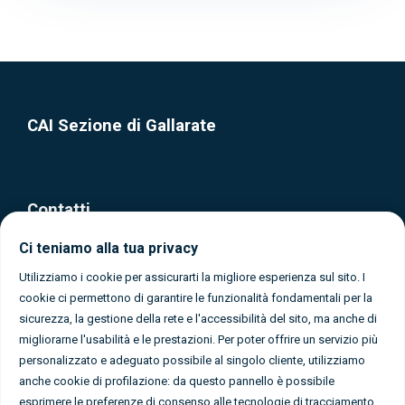
CAI Sezione di Gallarate
Contatti
Ci teniamo alla tua privacy
Via Olona, 37 - Gallarate (Varese)
0331 1080365
Utilizziamo i cookie per assicurarti la migliore esperienza sul sito. I
cookie ci permettono di garantire le funzionalità fondamentali per la
info@caigallarate.it
sicurezza, la gestione della rete e l'accessibilità del sito, ma anche di
migliorarne l'usabilità e le prestazioni. Per poter offrire un servizio più
personalizzato e adeguato possibile al singolo cliente, utilizziamo
anche cookie di profilazione: da questo pannello è possibile
esprimere le preferenze di consenso alle tecnologie di tracciamento