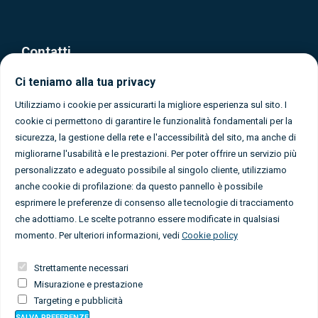
Contatti
Ci teniamo alla tua privacy
Via Olona, 37 - Gallarate (Varese)
0331 1080365
Utilizziamo i cookie per assicurarti la migliore esperienza sul sito. I
cookie ci permettono di garantire le funzionalità fondamentali per la
info@caigallarate.it
sicurezza, la gestione della rete e l'accessibilità del sito, ma anche di
migliorarne l'usabilità e le prestazioni. Per poter offrire un servizio più
personalizzato e adeguato possibile al singolo cliente, utilizziamo
anche cookie di profilazione: da questo pannello è possibile
esprimere le preferenze di consenso alle tecnologie di tracciamento
che adottiamo. Le scelte potranno essere modificate in qualsiasi
Seguici sui social
momento. Per ulteriori informazioni, vedi
Cookie policy
Strettamente necessari
Misurazione e prestazione
Targeting e pubblicità
SALVA
PREFERENZE