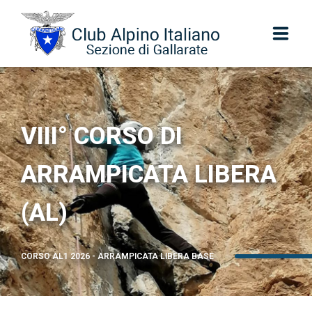
Sezione
Centenario
VIII° CORSO DI
Scuola di alpinismo Colibrì
ARRAMPICATA LIBERA
Escursionismo
(AL)
Scuola SIEL
CORSO AL1 2026 - ARRAMPICATA LIBERA BASE
Speleologia e Torrentismo
Alpinismo Giovanile