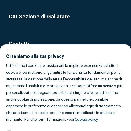
CAI Sezione di Gallarate
Contatti
Ci teniamo alla tua privacy
Via Olona, 37 - Gallarate (Varese)
0331 1080365
Utilizziamo i cookie per assicurarti la migliore esperienza sul sito. I
cookie ci permettono di garantire le funzionalità fondamentali per la
info@caigallarate.it
sicurezza, la gestione della rete e l'accessibilità del sito, ma anche di
migliorarne l'usabilità e le prestazioni. Per poter offrire un servizio più
personalizzato e adeguato possibile al singolo cliente, utilizziamo
anche cookie di profilazione: da questo pannello è possibile
esprimere le preferenze di consenso alle tecnologie di tracciamento
che adottiamo. Le scelte potranno essere modificate in qualsiasi
Seguici sui social
momento. Per ulteriori informazioni, vedi
Cookie policy